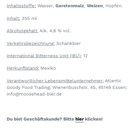
Inhaltsstoffe:
Wasser,
Gerstenmalz
,
Weizen
, Hopfen.
Inhalt:
355 ml
Alkoholgehalt:
Alk. 4,6 % vol.
Verkehrsbezeichnung:
Schankbier
International Bitterness Unit (IBU):
12
Herkunftsland:
Mexiko
Verantwortlicher Lebensmittelunternehmer:
Atlantic
Goody Food Trading, Wienenbuschstr. 45, 45149 Essen;
info@moosehead-bier.de
Du bist Geschäftskunde? Bitte
hier
klicken!