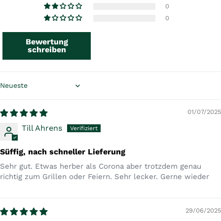
0
0
Bewertung
schreiben
Sort by
01/07/2025
Till Ahrens
Süffig, nach schneller Lieferung
Sehr gut. Etwas herber als Corona aber trotzdem genau
richtig zum Grillen oder Feiern. Sehr lecker. Gerne wieder
29/06/2025