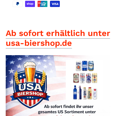
Produkt
wird
Ab sofort erhältlich unter
zum
Warenkorb
usa-biershop.de
hinzugefügt