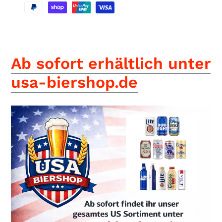
Produkt
wird
Ab sofort erhältlich unter
zum
Warenkorb
usa-biershop.de
hinzugefügt