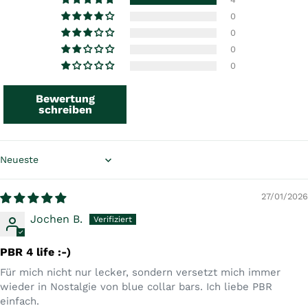
0
0
0
0
Bewertung
schreiben
Sort by
27/01/2026
Jochen B.
PBR 4 life :-)
Für mich nicht nur lecker, sondern versetzt mich immer
wieder in Nostalgie von blue collar bars. Ich liebe PBR
einfach.