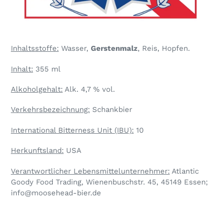
Inhaltsstoffe:
Wasser,
Gerstenmalz
, Reis, Hopfen.
Inhalt:
355 ml
Alkoholgehalt:
Alk. 4,7 % vol.
Verkehrsbezeichnung:
Schankbier
International Bitterness Unit (IBU):
10
Herkunftsland:
USA
Verantwortlicher Lebensmittelunternehmer:
Atlantic
Goody Food Trading, Wienenbuschstr. 45, 45149 Essen;
info@moosehead-bier.de